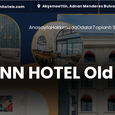
Akşemsettin, Adnan Menderes Bulvarı No:24
nhotels.com
Anasayfa
Hakkımızda
Odalar
Toplantı S
NN HOTEL Ol