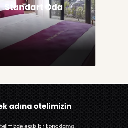
Standart Oda
k adına otelimizin
 otelimizde eşsiz bir konaklama