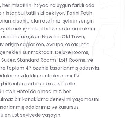
her misafirin ihtiyacına uygun farklı oda
İstanbul tatili sizi bekliyor. Tarihi Fatih
uma sahip olan otelimiz, şehrin zengin
 keşfetmek için ideal bir konaklama imkanı
 arasında öne çıkan New Inn Old Town,
lay erişim sağlarken, Avrupa Yakası'nda
eçenekleri sunmaktadır. Deluxe Rooms,
 Suites, Standard Rooms, Loft Rooms, ve
re toplam 47 özenle tasarlanmış odasıyla,
Odalarımızda klima, uluslararası TV
gibi konforu artıran birçok özellik
d Town Hotel'de amacımız, her
utulmaz bir konaklama deneyimi yaşamasını
sarlanmış odalarımız ve kusursuz
ru en üst seviyede yaşayın.