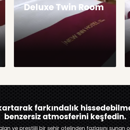
Deluxe Twin Room
kartarak farkındalık hissedebilme
benzersiz atmosferini keşfedin.
lan ve prestijli bir şehir otelinden fazlasını sunan