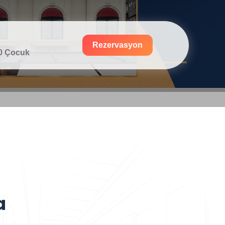
Rezervasyon
 0 Çocuk
a