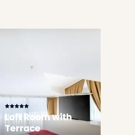
Loft Room with
Terrace