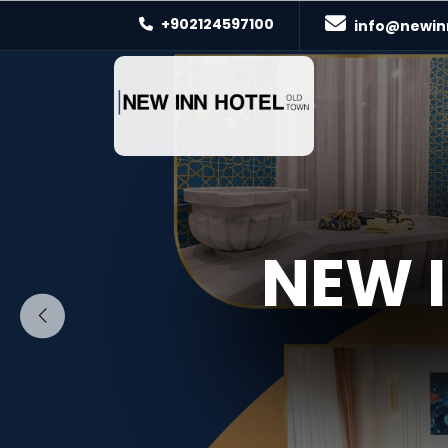
+902124597100
info@newin
NEW I