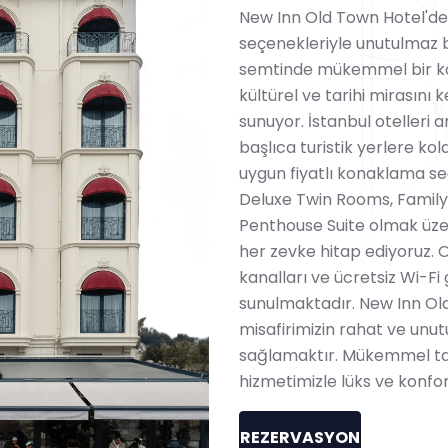
New Inn Old Town Hotel'de, 
seçenekleriyle unutulmaz bir 
semtinde mükemmel bir kon
kültürel ve tarihi mirasını
sunuyor. İstanbul otelleri
başlıca turistik yerlere ko
uygun fiyatlı konaklama s
Deluxe Twin Rooms, Family
Penthouse Suite olmak üze
her zevke hitap ediyoruz. 
kanalları ve ücretsiz Wi-Fi 
sunulmaktadır. New Inn Ol
misafirimizin rahat ve un
sağlamaktır. Mükemmel ta
hizmetimizle lüks ve konfo
REZERVASYON